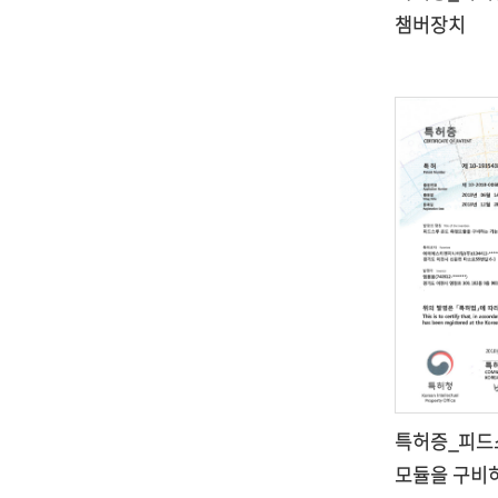
챔버장치
특허증_피드
모듈을 구비