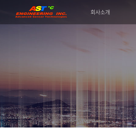
회사소개
에이에스티엔지니어링
CEO 인사말
연혁 및 수상
주요고객
산
사업장 위치