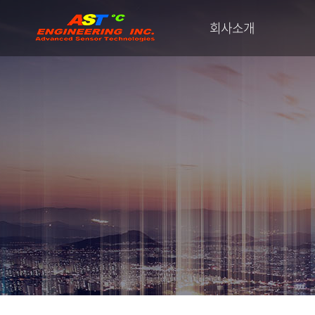
회사소개
에이에스티엔지니어링
CEO 인사말
연혁 및 수상
주요고객
산
사업장 위치